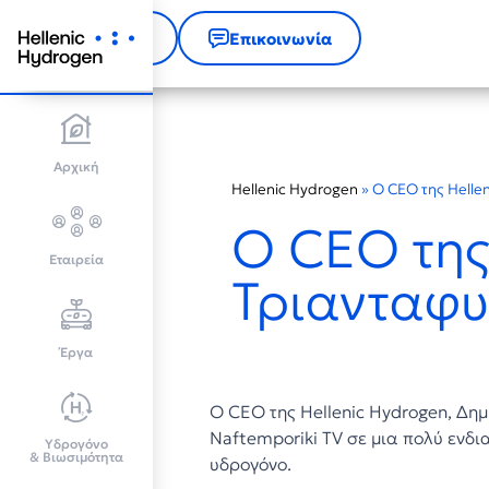
Αρχική
Επικοινωνία
Αρχική
Hellenic Hydrogen
»
Ο CEO της Helle
Ο CEO της
Εταιρεία
Τριανταφυ
Έργα
Ο CEO της Hellenic Hydrogen, Δ
Naftemporiki TV σε μια πολύ ενδ
Υδρογόνο
& Βιωσιμότητα
υδρογόνο.