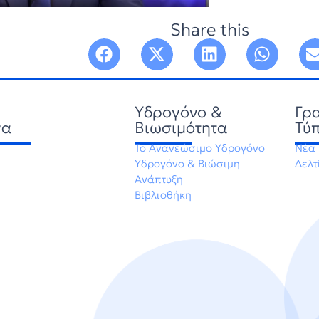
Share this
Υδρογόνο &
Γρ
γα
Βιωσιμότητα
Τύ
Το Ανανεώσιμο Υδρογόνο
Νέα
Υδρογόνο & Βιώσιμη
Δελτ
Ανάπτυξη
Βιβλιοθήκη