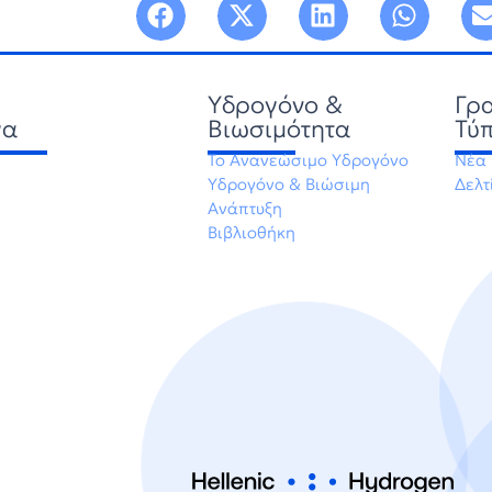
Υδρογόνο &
Γρ
γα
Βιωσιμότητα
Τύ
Το Ανανεώσιμο Υδρογόνο
Νέα
Υδρογόνο & Βιώσιμη
Δελτ
Ανάπτυξη
Βιβλιοθήκη