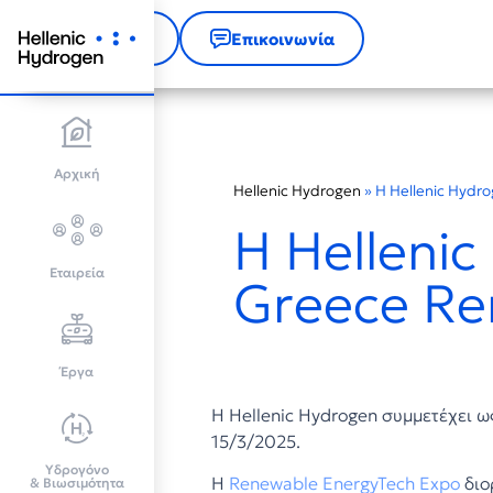
Αρχική
Επικοινωνία
Αρχική
Hellenic Hydrogen
»
H Hellenic Hydr
H Helleni
Εταιρεία
Greece Re
Έργα
Η Hellenic Hydrogen συμμετέχει ω
15/3/2025.
Υδρογόνο
Η
Renewable EnergyTech Expo
διο
& Βιωσιμότητα