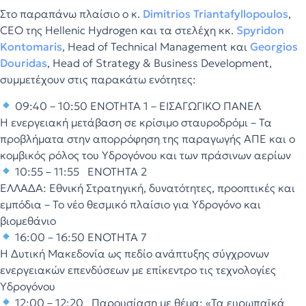
Στο παραπάνω πλαίσιο ο κ.
Dimitrios Triantafyllopoulos
,
CEO της Hellenic Hydrogen και τα στελέχη κκ.
Spyridon
Kontomaris
, Head of Technical Management και
Georgios
Douridas
, Head of Strategy & Business Development,
συμμετέχουν στις παρακάτω ενότητες:
09:40 – 10:50 ΕΝΟΤΗΤΑ 1 – ΕΙΣΑΓΩΓΙΚΟ ΠΑΝΕΛ
Η ενεργειακή μετάβαση σε κρίσιμο σταυροδρόμι – Τα
προβλήματα στην απορρόφηση της παραγωγής ΑΠΕ και ο
κομβικός ρόλος του Υδρογόνου και των πράσινων αερίων
10:55 – 11:55 ΕΝΟΤΗΤΑ 2
ΕΛΛΑΔΑ: Εθνική Στρατηγική, δυνατότητες, προοπτικές και
εμπόδια – Το νέο θεσμικό πλαίσιο για Υδρογόνο και
βιομεθάνιο
16:00 – 16:50 ΕΝΟΤΗΤΑ 7
Η Δυτική Μακεδονία ως πεδίο ανάπτυξης σύγχρονων
ενεργειακών επενδύσεων με επίκεντρο τις τεχνολογίες
Υδρογόνου
12:00 – 12:20 Παρουσίαση με θέμα: «Τα ευρωπαϊκά